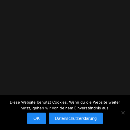
2025_10 LOST PLACES UND BOLOGNA
Josef Pohl_Lost
Places
Diese Website benutzt Cookies. Wenn du die Website weiter
nutzt, gehen wir von deinem Einverständnis aus.
OK
Datenschutzerklärung
2025_10 LOST PLACES UND BOLOGNA