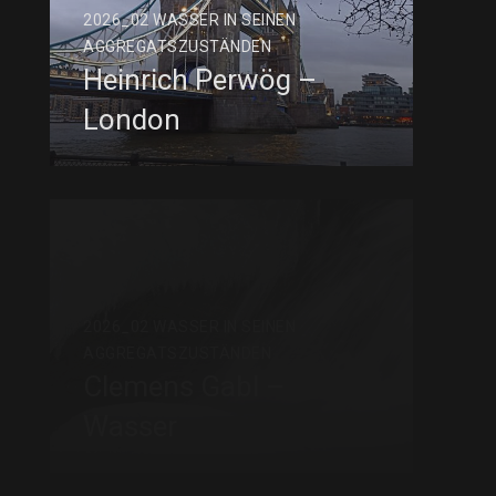
2026_02 WASSER IN SEINEN
AGGREGATSZUSTÄNDEN
Heinrich Perwög –
London
2026_02 WASSER IN SEINEN
AGGREGATSZUSTÄNDEN
Clemens Gabl –
Wasser