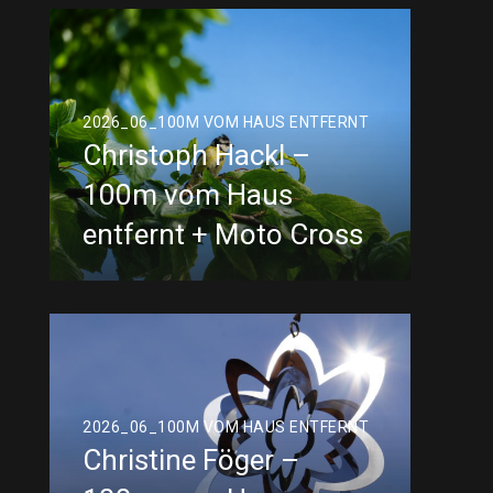
2026_06_100M VOM HAUS ENTFERNT
Christoph Hackl –
100m vom Haus
entfernt + Moto Cross
2026_06_100M VOM HAUS ENTFERNT
Christine Föger –