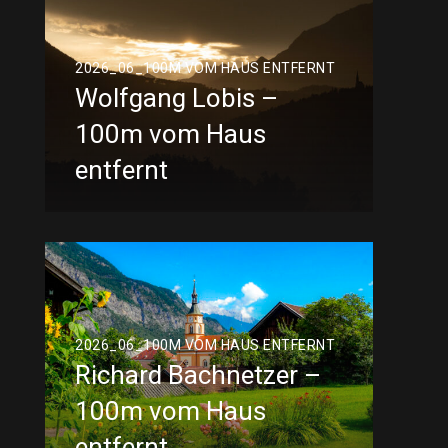
2026_06_100M VOM HAUS ENTFERNT
Wolfgang Lobis –
100m vom Haus
entfernt
2026_06_100M VOM HAUS ENTFERNT
Richard Bachnetzer –
100m vom Haus
entfernt