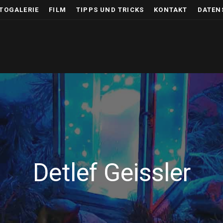
TOGALERIE
FILM
TIPPS UND TRICKS
KONTAKT
DATEN
Detlef Geissler